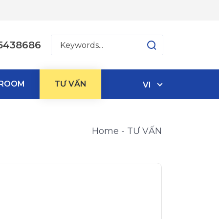
5438686
WROOM
TƯ VẤN
VI
Home
TƯ VẤN