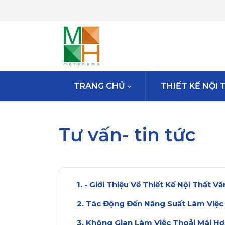
TRANG CHỦ
THIẾT KẾ NỘ
Tư vấn- tin tức
- Giới Thiệu Về Thiết Kế Nội Thất V
Tác Động Đến Năng Suất Làm Việc
Không Gian Làm Việc Thoải Mái H