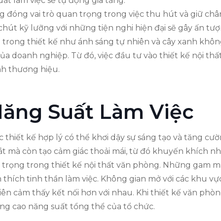
t làm việc sẽ tự động gia tăng.
g đóng vai trò quan trọng trong việc thu hút và giữ chân
hút kỹ lưỡng với những tiện nghi hiện đại sẽ gây ấn tư
ái trong thiết kế như ánh sáng tự nhiên và cây xanh khôn
ủa doanh nghiệp. Từ đó, việc đầu tư vào thiết kế nội thấ
h thương hiệu.
ăng Suất Làm Việc
c thiết kế hợp lý có thể khơi dậy sự sáng tạo và tăng cư
t mà còn tạo cảm giác thoải mái, từ đó khuyến khích nh
n trọng trong thiết kế nội thất văn phòng. Những gam m
ch thích tinh thần làm việc. Không gian mở với các khu v
iên cảm thấy kết nối hơn với nhau. Khi thiết kế văn phò
ng cao năng suất tổng thể của tổ chức.