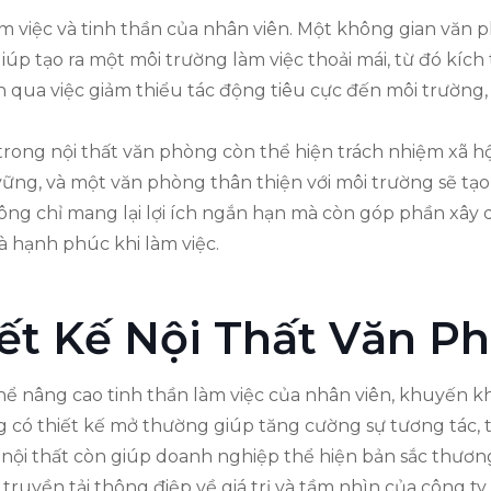
 việc và tinh thần của nhân viên. Một không gian văn ph
iúp tạo ra một môi trường làm việc thoải mái, từ đó kích
n qua việc giảm thiểu tác động tiêu cực đến môi trường,
 trong nội thất văn phòng còn thể hiện trách nhiệm xã h
vững, và một văn phòng thân thiện với môi trường sẽ tạ
ông chỉ mang lại lợi ích ngắn hạn mà còn góp phần xây 
 hạnh phúc khi làm việc.
ết Kế Nội Thất Văn P
hể nâng cao tinh thần làm việc của nhân viên, khuyến khí
có thiết kế mở thường giúp tăng cường sự tương tác, từ
nội thất còn giúp doanh nghiệp thể hiện bản sắc thương h
truyền tải thông điệp về giá trị và tầm nhìn của công ty.