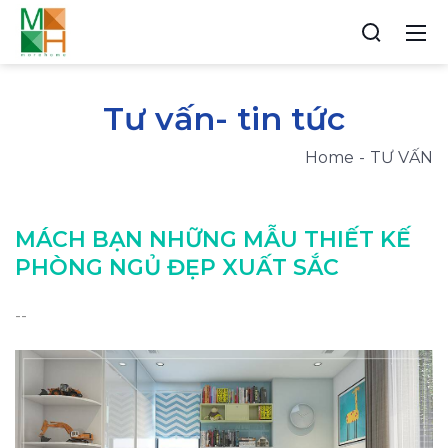
Tư vấn- tin tức
Home
TƯ VẤN
MÁCH BẠN NHỮNG MẪU THIẾT KẾ
PHÒNG NGỦ ĐẸP XUẤT SẮC
--